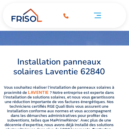
Installation panneaux solaires Laventie 62840
ation panneaux solaires Laventie 62840
Pompe à chaleur Laventie 62840
Installation panneaux
solaires Laventie 62840
Vous souhaitez réaliser l’installation de panneaux solaires à
proximité de
? Notre entreprise est experte dans
LAVENTIE
l’installation de solutions solaires, et nous vous garantissons
une réduction importante de vos factures énergétiques. Nos
techniciens certifiés RGE Quali Bois vous assurent une
installation conforme aux normes et vous accompagnent
dans les démarches administratives pour profiter des
subventions, telles que MaPrimeRénov’. Avec plus de une
décennie d’expertise, nous avons déjà installé des solutions