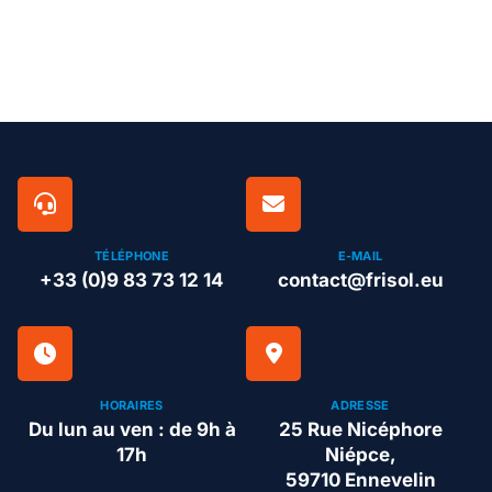
TÉLÉPHONE
E-MAIL
+33 (0)9 83 73 12 14
contact@frisol.eu
HORAIRES
ADRESSE
Du lun au ven : de 9h à
25 Rue Nicéphore
17h
Niépce,
59710 Ennevelin