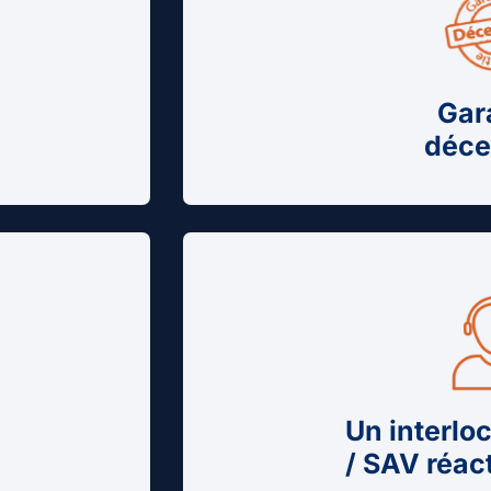
Gar
déce
Un interlo
/ SAV réac