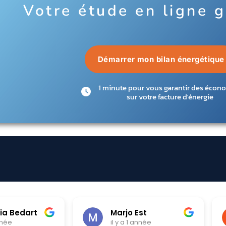
Votre étude en ligne g
Démarrer mon bilan énergétique
1 minute pour vous garantir des écon
sur votre facture d'énergie
st
Chloe Krawczyk
année
il y a 1 année