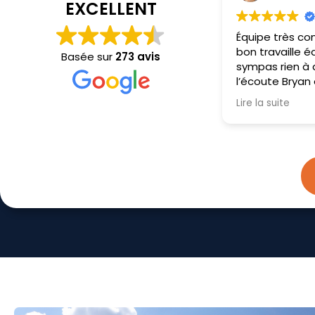
EXCELLENT
Équipe très compétent très
Personnel au to
bon travaille équipe super
propre et séri
Basée sur
273 avis
sympas rien à dire très poli à
explications cl
l’écoute Bryan et Sébastien
précises
on fait un très bon travaille je
Lire la suite
recommande