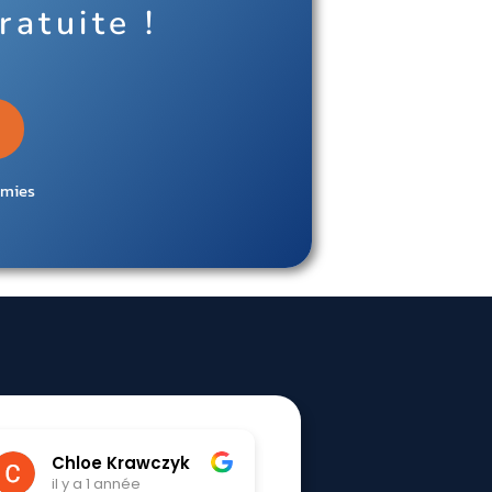
ratuite !
omies
hoshigami houziaux
Tessa Boudoua
il y a 1 année
il y a 1 année