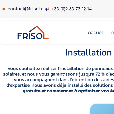
contact@frisol.eu
+33 (0)9 83 73 12 14
Installation panneaux solaires La Couture 62136
accueil
n
ation panneaux solaires La Couture 62136
Pompe à chaleur La Couture 62136
Installatio
Vous souhaitez réaliser l’installation de panneaux
solaires, et nous vous garantissons jusqu’à 72 % d’é
vous accompagnent dans l’obtention des aides 
d’expertise, nous avons déjà installé des solutio
gratuite et commencez à optimiser vos éc