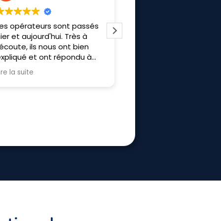
ntreprise au top du début à
J’ai fais appel à Frisol p
a fin merci a Allan Bruno et
l’installation d’un poêle 
hibaut pour l'installation
granulé, une Clim révers
et un ballon. Les travaux
prévu sur 2 jours. Grace 
Lire la suite
efficacité, il n’a fallut q
journée pour tous install
L’équipe est respectue
sympathique. Merci à eu
recommande.