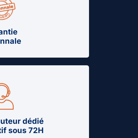
antie
nnale
cuteur dédié
tif sous 72H