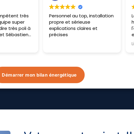
p, installation
Les opérateurs sont passés
E
euse
hier et aujourd'hui. Très à
l
aires et
l'écoute, ils nous ont bien
T
expliqué et ont répondu à
nos attentes. Tout a été
Lire la suite
monté très vite et avec soin.
Impatiente de voir le résultat
du matériel dans le temps.
Démarrer mon bilan énergétique