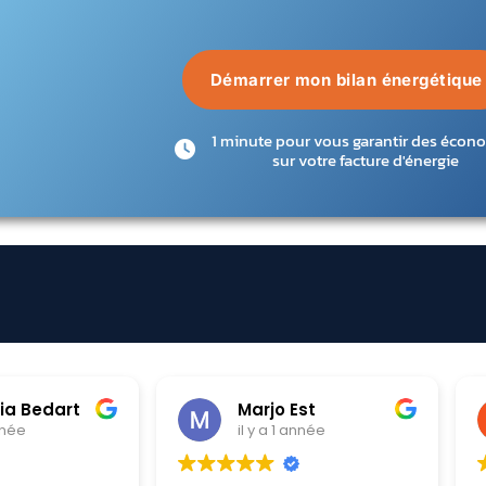
Démarrer mon bilan énergétique
1 minute pour vous garantir des écon
sur votre facture d'énergie
o Est
Chloe Krawczyk
a 1 année
il y a 1 année