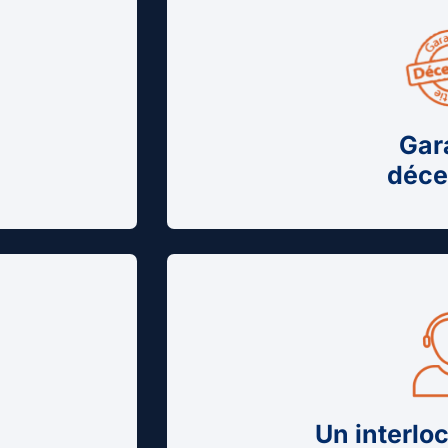
Gar
déce
Un interlo