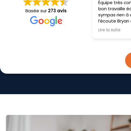
Équipe très compétent très
Personnel au
bon travaille équipe super
propre et s
Basée sur
273 avis
sympas rien à dire très poli à
explications
l’écoute Bryan et Sébastien
précises
on fait un très bon travaille je
Lire la suite
recommande