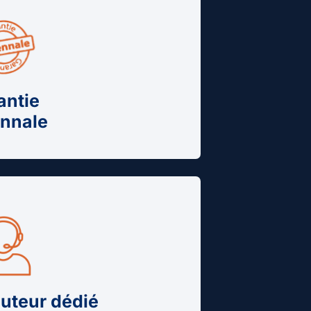
antie
nnale
cuteur dédié