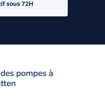
tif sous 72H
 des pompes à
atten