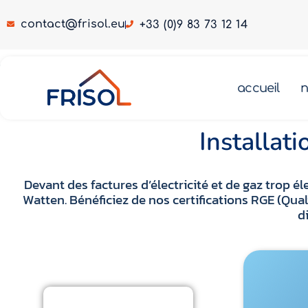
contact@frisol.eu
+33 (0)9 83 73 12 14
Pompe à chaleur Watten 59143
accueil
n
 chaleur Watten 59143
Pompe à chaleur Watten 59143
Installa
Devant des factures d’électricité et de gaz trop
Watten. Bénéficiez de nos certifications RGE (Qu
d