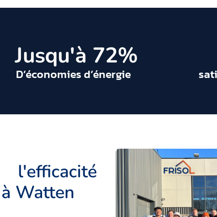
 Jusqu'à 
72
%
D’économies d’énergie
sat
'efficacité
r à Watten