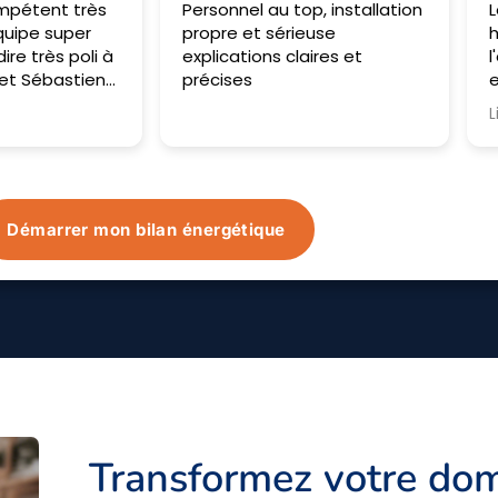
 top, installation
Les opérateurs sont passés
érieuse
hier et aujourd'hui. Très à
 claires et
l'écoute, ils nous ont bien
expliqué et ont répondu à
nos attentes. Tout a été
Lire la suite
monté très vite et avec soin.
Impatiente de voir le résultat
du matériel dans le temps.
Démarrer mon bilan énergétique
Transformez votre dom