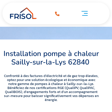
Pompe à chaleur Sailly-sur-la-Lys 62840
 chaleur Sailly-sur-la-Lys 62840
Pompe à chaleur Sailly-sur-la-Lys 62840
Installation pompe à chaleur
Sailly-sur-la-Lys 62840
Confronté à des factures d’électricité et de gaz trop élevées,
optez pour une solution écologique et économique avec
notre gamme de pompes à chaleur à Sailly-sur-la-Lys.
Bénéficiez de nos certifications RGE (QualiPV, QualiPAC,
QualiBOIS), d’engagements forts et d’un accompagnement
sur-mesure pour baisser significativement vos dépenses en
énergie.