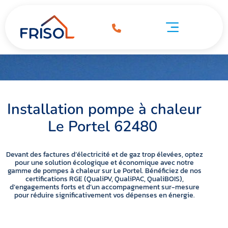
Pompe à chaleur Le Portel 62480
 chaleur Le Portel 62480
Pompe à chaleur Le Portel 62480
Installation pompe à chaleur
Le Portel 62480
Devant des factures d’électricité et de gaz trop élevées, optez
pour une solution écologique et économique avec notre
gamme de pompes à chaleur sur Le Portel. Bénéficiez de nos
certifications RGE (QualiPV, QualiPAC, QualiBOIS),
d’engagements forts et d’un accompagnement sur-mesure
pour réduire significativement vos dépenses en énergie.