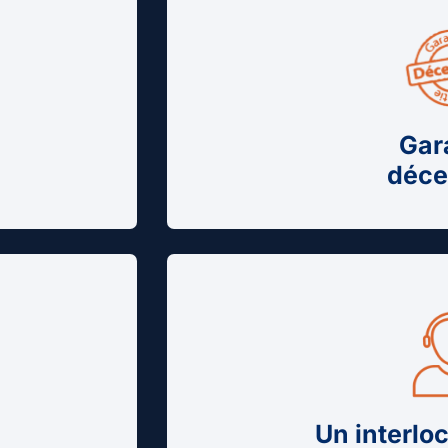
Gar
déce
Un interlo