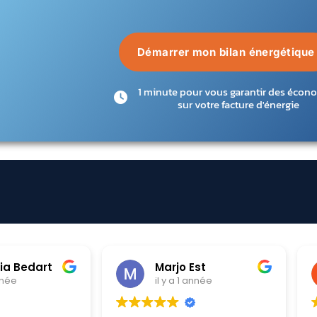
Démarrer mon bilan énergétique
1 minute pour vous garantir des écon
sur votre facture d'énergie
st
Chloe Krawczyk
année
il y a 1 année