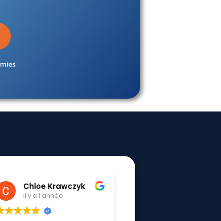
omies
hoshigami houziaux
Tessa Boudoua
il y a 1 année
il y a 1 année