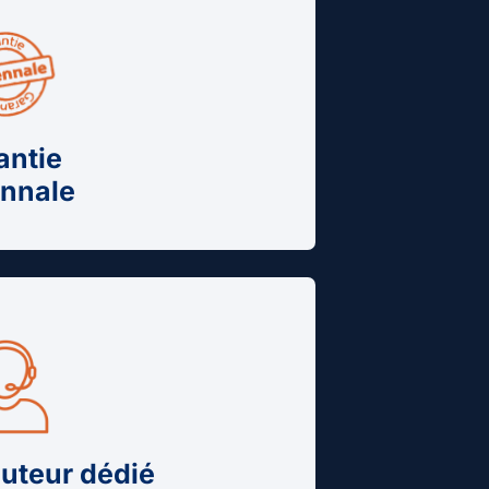
antie
nnale
cuteur dédié