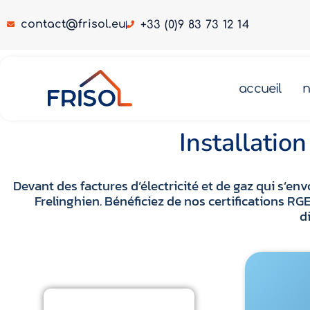
contact@frisol.eu
+33 (0)9 83 73 12 14
Pompe à chaleur Frelinghien 59236
accueil
n
 chaleur Frelinghien 59236
Pompe à chaleur Frelinghien 59236
Installatio
Devant des factures d’électricité et de gaz qui s’
Frelinghien. Bénéficiez de nos certifications 
d