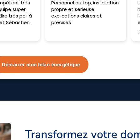
p, installation
Les opérateurs sont passés
E
euse
hier et aujourd'hui. Très à
l
aires et
l'écoute, ils nous ont bien
T
expliqué et ont répondu à
nos attentes. Tout a été
Lire la suite
monté très vite et avec soin.
Impatiente de voir le résultat
du matériel dans le temps.
Démarrer mon bilan énergétique
Transformez votre dom