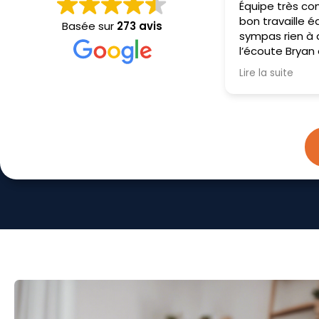
Équipe très compétent très
Personnel au to
bon travaille équipe super
propre et séri
Basée sur
273 avis
sympas rien à dire très poli à
explications cl
l’écoute Bryan et Sébastien
précises
on fait un très bon travaille je
Lire la suite
recommande