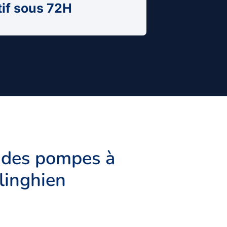
tif sous 72H
 des pompes à
elinghien