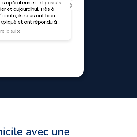
ntreprise au top du début à
J’ai fais appel à Frisol p
a fin merci a Allan Bruno et
l’installation d’un poêle 
hibaut pour l'installation
granulé, une Clim révers
et un ballon. Les travaux
prévu sur 2 jours. Grace 
Lire la suite
efficacité, il n’a fallut q
journée pour tous install
L’équipe est respectue
sympathique. Merci à eu
recommande.
icile avec une