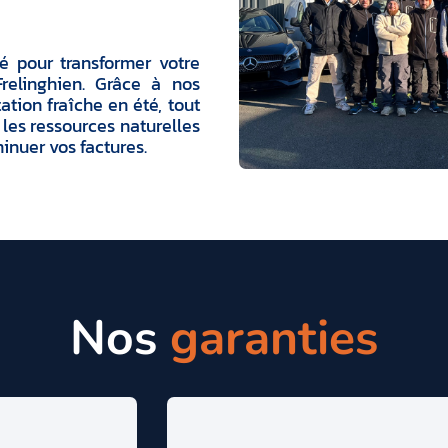
ié pour transformer votre
relinghien. Grâce à nos
ation fraîche en été, tout
les ressources naturelles
minuer vos factures.
Nos
garanties