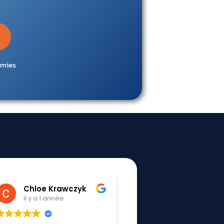
omies
hoshigami houziaux
Tessa Boudoua
il y a 1 année
il y a 1 année