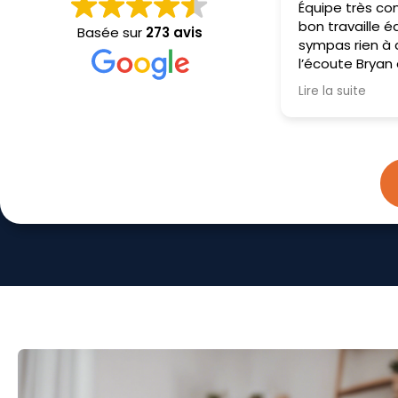
Équipe très compétent très
Personnel au to
bon travaille équipe super
propre et séri
Basée sur
273 avis
sympas rien à dire très poli à
explications cl
l’écoute Bryan et Sébastien
précises
on fait un très bon travaille je
Lire la suite
recommande