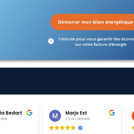
Démarrer mon bilan énergétique
1 minute pour vous garantir des écon
sur votre facture d'énergie
st
Chloe Krawczyk
année
il y a 1 année