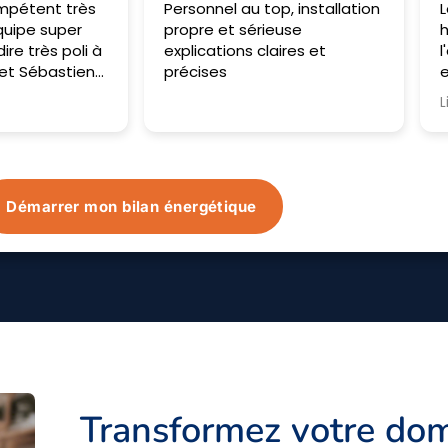
p, installation
Les opérateurs sont passés
E
euse
hier et aujourd'hui. Très à
l
aires et
l'écoute, ils nous ont bien
T
expliqué et ont répondu à
nos attentes. Tout a été
Lire la suite
monté très vite et avec soin.
Impatiente de voir le résultat
du matériel dans le temps.
Démarrer mon bilan énergétique
Transformez votre dom