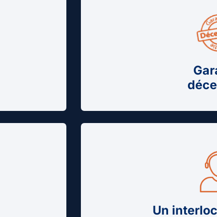
Gar
déce
Un interlo