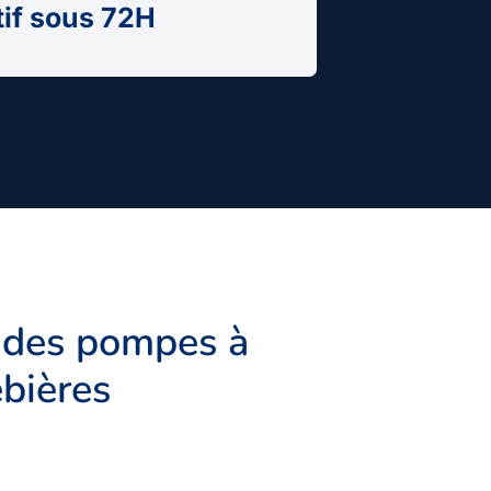
tif sous 72H
 des pompes à
ebières