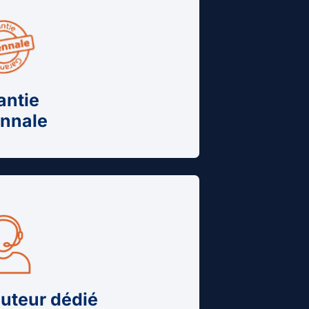
antie
nnale
cuteur dédié