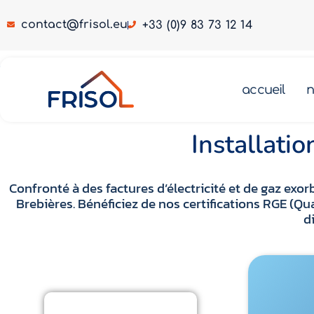
contact@frisol.eu
+33 (0)9 83 73 12 14
Pompe à chaleur Brebières 62117
accueil
n
 chaleur Brebières 62117
Pompe à chaleur Brebières 62117
Installati
Confronté à des factures d’électricité et de gaz e
Brebières. Bénéficiez de nos certifications RGE (Q
d