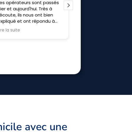
ntreprise au top du début à
J’ai fais appel à Frisol p
a fin merci a Allan Bruno et
l’installation d’un poêle 
hibaut pour l'installation
granulé, une Clim révers
et un ballon. Les travaux
prévu sur 2 jours. Grace 
Lire la suite
efficacité, il n’a fallut q
journée pour tous install
L’équipe est respectue
sympathique. Merci à eu
recommande.
icile avec une