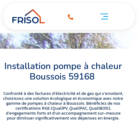
Pompe à chaleur Boussois 59168
à chaleur Boussois 59168
Pompe à chaleur Boussois 59168
Installation pompe à chaleur
Boussois 59168
Confronté à des factures d’électricité et de gaz qui s’envolent,
choisissez une solution écologique et économique avec notre
gamme de pompes à chaleur à Boussois. Bénéficiez de nos
certifications RGE (QualiPV, QualiPAC, QualiBOIS),
d’engagements forts et d’un accompagnement sur-mesure
pour diminuer significativement vos dépenses en énergie.