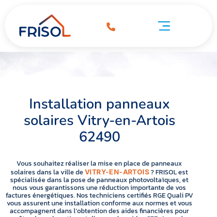
Installation panneaux solaires Vitry-en-Artois 62490
tion panneaux solaires Vitry-en-Artois 62490
Pompe à chaleur Vitry-en-Artois 62490
Installation panneaux
solaires Vitry-en-Artois
62490
Vous souhaitez réaliser la mise en place de panneaux
solaires dans la ville de
? FRISOL est
VITRY-EN-ARTOIS
spécialisée dans la pose de panneaux photovoltaïques, et
nous vous garantissons une réduction importante de vos
factures énergétiques. Nos techniciens certifiés RGE Quali PV
vous assurent une installation conforme aux normes et vous
accompagnent dans l’obtention des aides financières pour