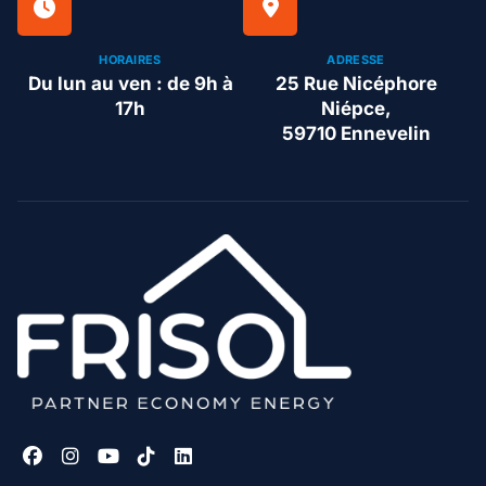
HORAIRES
ADRESSE
Du lun au ven : de 9h à
25 Rue Nicéphore
17h
Niépce,
59710 Ennevelin