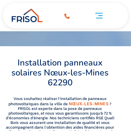
Installation panneaux solaires Nœux-les-Mines 62290
ation panneaux solaires Nœux-les-Mines 62290
Pompe à chaleur Nœux-les-Mines 62290
Installation panneaux
solaires Nœux-les-Mines
62290
Vous souhaitez réaliser l’installation de panneaux
photovoltaïques dans la ville de
?
NŒUX-LES-MINES
FRISOL est experte dans la pose de panneaux
photovoltaïques, et nous vous garantissons jusqu’à 72 %
d’économies d’énergie. Nos techniciens certifiés RGE Quali
Bois vous assurent une installation de qualité et vous
accompagnent dans l’obtention des aides financières pour