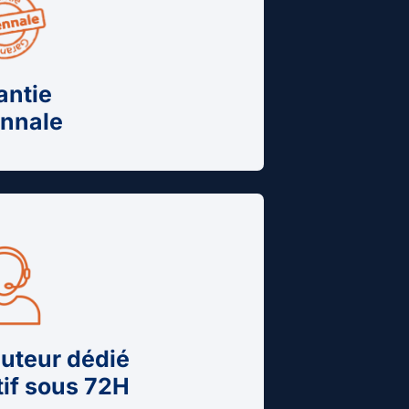
antie
nnale
cuteur dédié
tif sous 72H