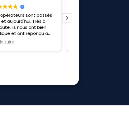
ntreprise au top du début à
J’ai fais appel à Frisol p
a fin merci a Allan Bruno et
l’installation d’un poêle 
hibaut pour l'installation
granulé, une Clim révers
et un ballon. Les travaux
prévu sur 2 jours. Grace 
Lire la suite
efficacité, il n’a fallut q
journée pour tous install
L’équipe est respectue
sympathique. Merci à eu
recommande.