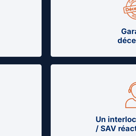
Gar
déce
Un interlo
/ SAV réac