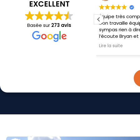
EXCELLENT
Équipe très compétent très
Personnel au to
bon travaille équipe super
propre et séri
Basée sur
273 avis
sympas rien à dire très poli à
explications cl
l’écoute Bryan et Sébastien
précises
on fait un très bon travaille je
Lire la suite
recommande