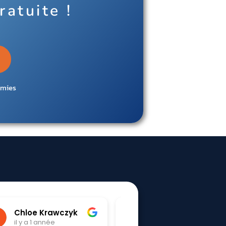
ratuite !
omies
hoshigami houziaux
Tessa Boudoua
il y a 1 année
il y a 1 année