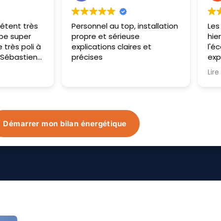
p, installation
Les opérateurs sont passés
E
euse
hier et aujourd'hui. Très à
l
aires et
l'écoute, ils nous ont bien
T
expliqué et ont répondu à
nos attentes. Tout a été
Lire la suite
monté très vite et avec soin.
Impatiente de voir le résultat
du matériel dans le temps.
Démarrer mon bilan énergétique