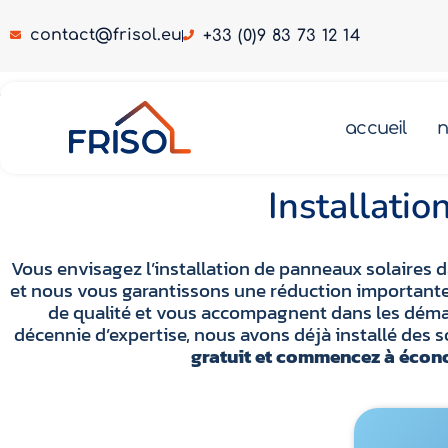
contact@frisol.eu
+33 (0)9 83 73 12 14
Installation panneaux solaires Hornaing 59171
accueil
n
tion panneaux solaires Hornaing 59171
Pompe à chaleur Hornaing 59171
Installati
Vous envisagez l’installation de panneaux solaires d
et nous vous garantissons une réduction importante 
de qualité et vous accompagnent dans les démar
décennie d’expertise, nous avons déjà installé des
gratuit et commencez à écono