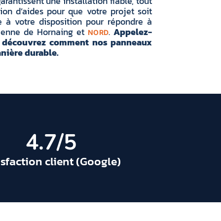
rantissent une installation fiable, tout
ion d’aides pour que votre projet soit
e à votre disposition pour répondre à
éenne de Hornaing et
.
Appelez-
NORD
et découvrez comment nos panneaux
nière durable.
4.7
/5
isfaction client (Google)